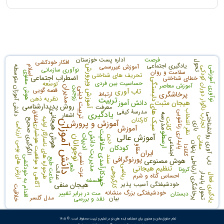
فرصت
اداره پست خوزستان
افکار خودکشی
تحول
یادگیری اجتماعی
آموزش غیررسمی
آموزش وپرورش
اسلام
دانش آموزان متوسطه
نوآوری آموزشی
تجارب ناگوار دوران کودکی
نوآوری سازمانی
سلامت و روان
هوش معنوی
تحریف های شناختی
اضطراب اجتماعی
خطای شناختی
سبک های دلبستگی
حساسیت بین فردی
توسعه
آموزش معاصر
مدیران
زوجین
قصه گویی
تربیت دینی
تاب آوری
پرخاشگری
ارتباط
تربیت
نظریه ذهن
هیجان مثبت
دانش آموز
روش پدیدارشناسی
معرفت
مدرسۀ کیفی
نظرِ انتخاب
یادگیری
پایداری زناشویی
هوش هیجانی
اخلاق
اشعار
تاب آوری روانشناختی
مدرسه
کارکنان
طرحواره های ناسازگار اولیه
الگوگیری صحیح
کانت
آموزش و پرورش
دانش آموزان
بازی
ارزیابی
آگاهی و موقعیت هوشیاری
آموزش
خودکارآمدی خلاقیت
مدیریت دانش
ارسطو
آموزش عالی
ادبیات
دین
نوجوانان
معانی
اجتماعی
پرخاشگری ارتباطی پنهان
ارزش های بومی
کودکان
مقاو
کانادا
ایران
عزت نفس
اقدام به خودکشی
پورنوگرافی
سند
هوش مصنوعی
مناعت طبع
شعر
تنظیم هیجانی
ریاضی
عدالت
کرونا
کارگروهی
تحول پایدار
احساس گناه و شرم
یادگیری فعال
فلسفه
خودشیفتگی آسیب پذیر
هیجان منفی
خلاقیت
خودشیفتگی بزرگ منشانه
مت در برابر تغییر
دبستان
مدل گلسر
بیان
نقد و بررسی
تمام حقوق مادی و معنوی برای فصلنامه ایده های نو در تعلیم و تربیت محفوظ است. © ۱۴۰۵