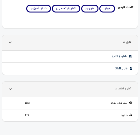
کلمات کلیدی :
هوش
هیجان
اشتیاق تحصیلی
دانش آموزان.
فایل ها
دانلود (PDF)
فایل XML
آمار و اطلاعات
مشاهده مقاله
1,518
دانلود
641