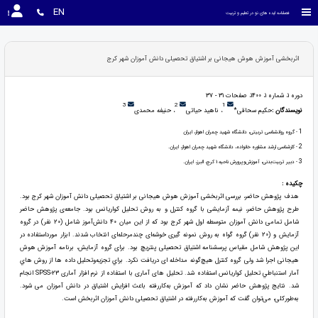
EN
فصلنامه ایده های نو در تعلیم و تربیت
اثربخشی آموزش هوش هیجانی بر اشتیاق تحصیلی دانش آموزان شهر کرج
دوره 1، شماره 1، 1400، صفحات 31 - 37
3
2
1
نویسندگان :
حکیم سحاقی*
، ناهید حیاتی
، حنیفه محمدی
1
- گروه روانشناسی تربیتی، دانشگاه شهید چمران اهواز، ایران
2
- کارشناسی ارشد مشاوره خانواده، دانشگاه شهید چمران اهواز، ایران.
3
- دبیر تربیت‌بدنی، آموزش‌وپرورش ناحیه 1 کرج، البرز، ایران.
چکیده :
هدف پژوهش حاضر، بررسی اثربخشی آموزش هوش هیجانی بر اشتیاق تحصیلی دانش آموزان شهر کرج بود.
طرح پژوهش حاضر، نیمه آزمایشی با گروه کنترل و به روش تحلیل کواریانس بود. جامعه‌ی پژوهش حاضر
شامل تمامی دانش آموزان متوسطه اول شهر کرج بود که از این میان 40 دانش‌آموز شامل (20 نفر) در گروه
آزمایش و (20 نفر) گروه گواه به روش نمونه گیری خوشه‌ای چندمرحله‌ای انتخاب شدند. ابزار مورداستفاده در
این پژوهش شامل مقیاس پرسشنامه اشتیاق تحصیلی پنتریچ بود. برای گروه آزمایش، برنامه آموزش هوش
هیجانی اجرا شد ولی گروه کنترل هیچ‌گونه مداخله ای دریافت نکرد. براي تجزیه‌وتحلیل داده ها از روش هاي
آمار استنباطي تحليل كواريانس استفاده شد. تحلیل های آماری با استفاده از نرم افزار آماری 23-SPSS انجام
شد. نتايج پژوهش حاضر نشان داد كه آموزش به‌کاررفته باعث افزایش اشتیاق در دانش آموزان می شود.
به‌طورکلی، می‌توان گفت که آموزش به‌کاررفته در اشتیاق تحصیلی دانش آموزان اثربخش است.