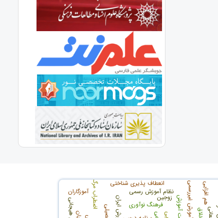
اضطراب مرگ
انعطاف پذیری شناختی
آمورش غیررسمی
هم افزایی
نظام آموزش رسمی
آموزگاران
زوجين
کیفیت آموزش
فرهنگ نوآوری
معانی
اخلاق
برنامه درسی