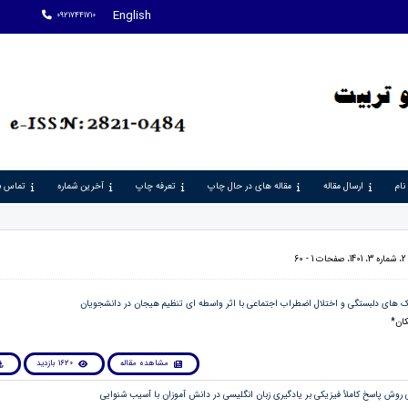
English
09217441710
نام
ارسال مقاله
مقاله های در حال چاپ
تعرفه چاپ
آخرین شماره
تماس با
6
کان*
مشاهده مقاله
1620 بازدید