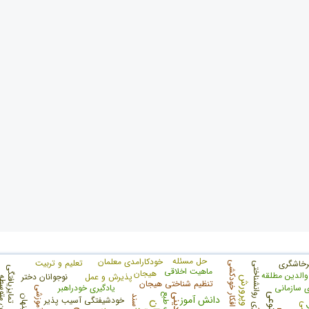
حل مسئله
خودکارامدی معلمان
تعلیم و تربیت
پرخاشگری
افکار خودکشی
تاب آوری روانشناختی
تمایزیافتگی
ماهیت اخلاقی
هیجان
والدین مطلقه
پذیرش و عمل
نوجوانان دختر
آموزش وپرورش
تنظیم شناختی هیجان
ی سازمانی
یادگیری خودراهبر
دانش آموز
سند
خودشیفتگی آسیب پذیر