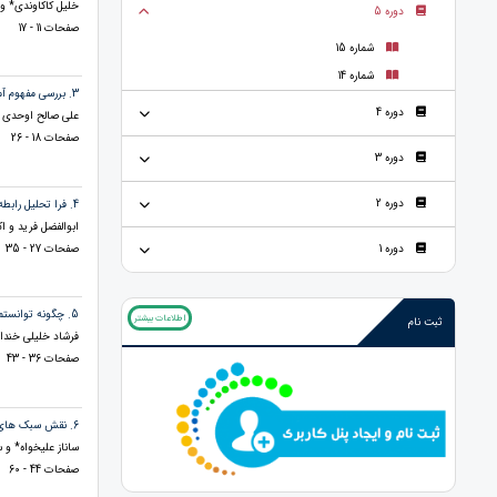
خلیل کاکاوندی* و
دوره 5
صفحات 11 - 17
شماره 15
شماره 14
3. بررسی مفهوم آمیخته فقر و توان بخشی در بین کودکان در کشور های د رحال توسعه
دوره 4
علی صالح اوحدی ف
صفحات 18 - 26
دوره 3
دوره 2
4. فرا تحلیل رابطه هوش هیجانی با پیشرفت تحصیلی دانش آموزان
ابوالفضل فرید و اک
صفحات 27 - 35
دوره 1
5. چگونه توانستم مشکل پرخاشگری دانش آموزم محمد را برطرف سازم
اطلاعات بیشتر
ثبت نام
فرشاد خلیلی خندا
صفحات 36 - 43
6. نقش سبک های حل تعارض در پیش بینی کیفیت زندگی زناشویی
ساناز علیخواه* و 
صفحات 44 - 60