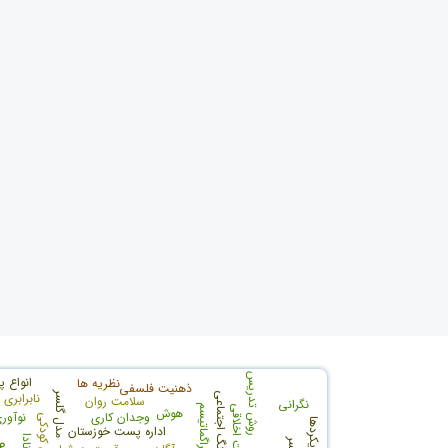
روش تدریس
انواع 
نظریه ها
ذهنیت فلسفی
مدل گلسر
نابرابری
فرهنگ اجتماعی
سلامت روان
نگرانی
پراگماتیسم
تربیت اخلاقی
هوش
وجدان کاری
نوآور
اداره پست خوزستان
کانادا