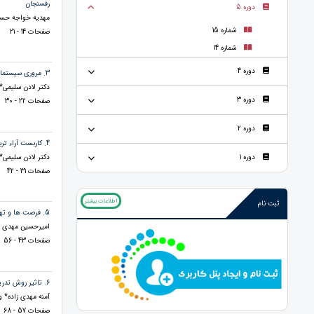
رفسنجان
دوره 5
مهدیه خواجه حسی
شماره 15
صفحات 14 - 21
شماره 14
دوره 4
3. مروری سیستماتیک بر آرای لائوتسه و کنفوسیوس و دلالت های آن در حوزه آموزش و پرورش
دکتر لادن سلیمی* و
دوره 3
صفحات 22 - 30
دوره 2
4. کاربست آراء تربیتی جان دیویی در تعلیم و تربیت نوین
دکتر لادن سلیمی*
دوره 1
صفحات 31 - 42
اطلاعات بیشتر
ثبت نام
5. فرصت ها و تهدید های فضای مجازی و تأثیرات آن بر سلامت روان
امیرحسین مهدی مق
صفحات 43 - 56
6. تاثیر روش تدریس مبتنی بر حل مسئله بر یادگیری دانش&not;آموزان
آمنه مهدی زاده* 
صفحات 57 - 68