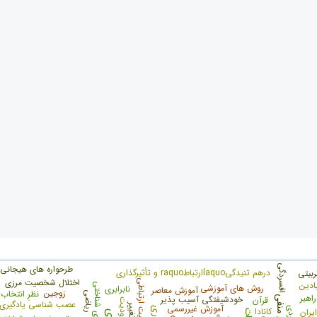
افسردگی
طرحواره های هیجانی
درهم تنیدگیlaquoارتباطraquo و تأثیرگذاری
ربیتی
اختلال شخصیت مرزی
حساسیت ارتباطی
ادین
خطای شناختی
روش های آموزشی
نابرابری
آموزش معاصر
تح
زوجين
نظرِ انتخاب
ریاضی
اهبر
خودشیفتگی آسیب پذیر
قرآن
محدودیت
عصب شناسی یادگیری
آموزش غیررسمی
کانادا
یران