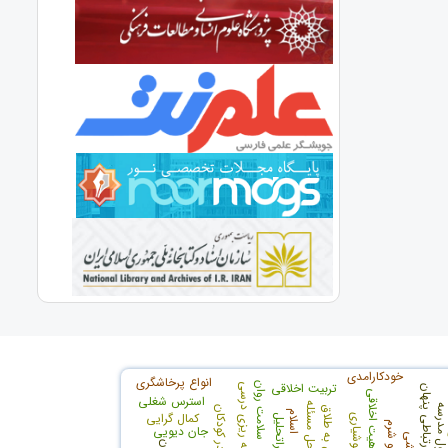
خودکارامدی
انواع پرخاشگری
تربیت اخلاقی
سلامت روان
برنامه ریزی درسی
پرخاشگری ارتباطی پنهان
ماهیت اخلاقی
استرس شغلی
حل مسئله
ول مدرسه
نگرش به طلاق
اسلام
کمال گرایی
فراتحلیل
جان دیویی