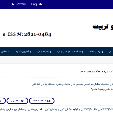
English
09217441710
نام
ارسال مقاله
مقاله های در حال چاپ
تعرفه چاپ
آخرین شماره
تماس با
6
ه بشیر و شهلا علیلو*
مشاهده مقاله
1140 بازدید
2. بررسی رابطه سبک&zwnj;های مقابله&zwnj;ای و کیفیت زندگی کاری و وجدان کاری با استرس شغلی در معلمان زن مدارس 