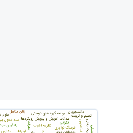
زنان متاهل
دانشجویان
برنامه گروه های دوستی
علوم ت
تعلیم و تربیت
عدالت آموزش و پرورش رویکردها
سند تحول بنی
تربیت بدنی
توماس اسکانلون
نگرانی
معرفت
یادگیری خودر
نظریه آشوب
فرهنگ نوآوری
ارتباط
مدارس ا
نوجوانان دختر