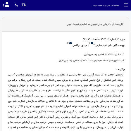
EN
فصلنامه ایده های نو در تعلیم و تربیت
کاربست آراء تربیتی جان دیویی در تعلیم و تربیت نوین
دوره 3، شماره 6، 1402، صفحات 31 - 42
2
1
نویسندگان :
دکتر لادن سلیمی*
، مهدی درگاهی
1
- استادیار، دانشگاه آزاد اسلامی، واحد ساری، ایران
2
- دانشجوی دکترا فلسفه تعلیم و تربیت، دانشگاه آزاد اسلامی، واحد ساری، ایران.
چکیده :
پژوهش حاضر به کاربست آرای تربیتی جان دیویی در تعلیم و تربیت نوین با هدف کاربردی ساختن آن می
پردازد. این تحقیق از نوع تحلیل اسنادی است و به روش مروری انجام شده است. در این راستا و بر اساس
نتایج بدست آمده : طبق دیدگاه دیویی، معرفت حقیقی بر اساس تجارب حاصل می شود و آموزش و پرورش،
فرایند تربیتی، سازماندهی مجدد، بازسازی و تغییر شکل دادن است. نظر و عمل یا نظریه و عملکرد را نمی توان
از همدیگر تفکیک کرد و آن دو، حکم واحد را دارند. هدف از منظر دیویی را می توان، آزمایشگاهی دانست که
در آن هدف سازندگی، بازی و مطالعه طبیعت است و بچه ها با علاقه ی فعالانه به بازسازی تجارب خود می
پردازند و مدام در حال بازسازی آن هستند.مولفه اصولی تعلیم و تربیت از نظر دیویی، تجربه و تفکر در تربیت
است. انباشتن اطلاعات بی معنی در ذهن، یادگیري و فهم واقعی نیست. یادگیري واقعی از طریق تجربه، یعنی
تاثیر و تاثر متقابل فرد با محیط صورت می گیرد. و بهترین روش آموزش از نظر جان دیویی روش حل مسئاله
است که دانش آموز با طرح مسئاله در ذهن به ساخت فرضیه و سپس فرضیه سازی و آزمایش فرضیه ها و
نهایت ارزشیابی می پردازد. و مهمترین آزادی، آزادی اندیشه و فهم است که در آن انسان به مشاهده و قضاوت