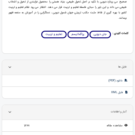
صحیح می پردازد.دیویی با تکیه بر اصل تحول طبیعی، بنیاد هستی را محصول فرایندی از تحول و انتخاب
طبیعی می داند و این باور را مبنای فلسفة تعلیم و تربیت قرار می دهد. انتظار می رود نظام تعلیم و تربیت
کشور با بهره گیری از نقاط مثبت مکتب تربیتی جهان شمول دیویی ، عملگرایی را در آموزش به منصه ظهور
برسانند.
کلمات کلیدی :
جان دیویی
پراگماتیسم
تعلیم و تربیت
فایل ها
دانلود (PDF)
فایل XML
آمار و اطلاعات
مشاهده مقاله
1,288