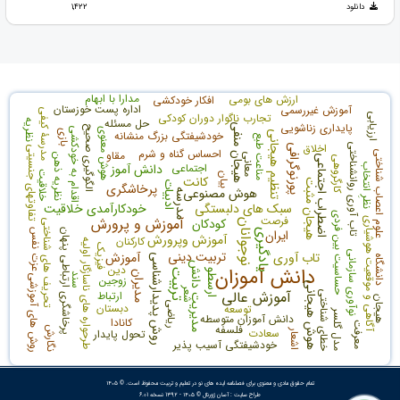
دانلود
1,422
مدارا با ابهام
ارزش های بومی
افکار خودکشی
اداره پست خوزستان
آموزش غیررسمی
مدرسۀ کیفی
تجارب ناگوار دوران کودکی
ارزیابی
حل مسئله
نظریه
پایداری زناشویی
هیجان منفی
الگوگیری صحیح
اقدام به خودکشی
هوش معنوی
بازی
خودشیفتگی بزرگ منشانه
تنظیم هیجانی
مناعت طبع
اخلاق
تاب آوری روانشناختی
پورنوگرافی
تفاوتهای جنسیتی
احساس گناه و شرم
مقاو
علوم اعصاب شناختی
معانی
نظریه ذهن
اضطراب اجتماعی
کارگروهی
اجتماعی
دانش آموز
نظرِ انتخاب
خلاقیت
بیان
کانت
هیجان مثبت
ادبیات
پرخاشگری
هوش مصنوعی
مدرسه
سبک های دلبستگی
خودکارآمدی خلاقیت
حساسیت بین فردی
فرصت
آموزش و پرورش
کودکان
آگاهی و موقعیت هوشیاری
نوجوانان
تحریف های شناختی
ایران
یادگیری
پرخاشگری ارتباطی پنهان
عزت نفس
آموزش وپرورش
کارکنان
طرحواره های ناسازگار اولیه
فیزیک
تربیت دینی
نوآوری سازمانی
تاب آوری
آموزش
روش پدیدارشناسی
دانشگاه
مدیریت دانش
دین
دانش آموزان
تربیت
ارسطو
مدیران
سند
زوجین
روش های آموزشی
هوش هیجانی
شعر
آموزش عالی
ارتباط
خطای شناختی
هیجان
ریاضی
دبستان
توسعه
مدل گلسر
دانش آموزان متوسطه
کانادا
معرفت
فلسفه
نگارش
سعادت
تحول پایدار
اشعار
خودشیفتگی آسیب پذیر
تمام حقوق مادی و معنوی برای فصلنامه ایده های نو در تعلیم و تربیت محفوظ است. © ۱۴۰۵
طراح سایت :
آسان ژورنال
© ۱۴۰۵ - 1392 نسخه 6.01