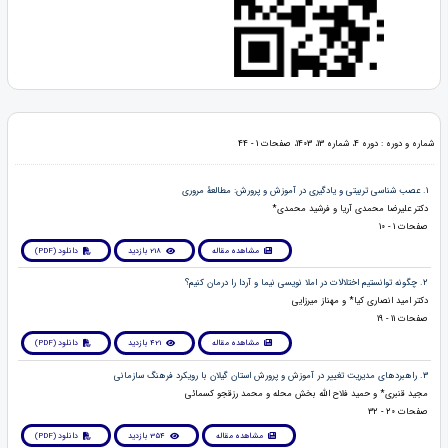
شماره و دوره : دوره 4، شماره 13، 1403، صفحات 1 - 44
1. عصب شناسی تربیتی و یادگیری در آموزش و پرورش: مطالعۀ مروری
دکتر علیرضا محمدی آریا و فرشید محمدی*
صفحات 1 - 10
مشاهده مقاله
218 بازدید
دانلود (PDF)
2. چگونه توانستیم اختلالات در املا نویسی نیما و آردا را درمان کنیم؟
دکتر امید انصاری کیا* و مهناز میرزایی
صفحات 11 - 19
مشاهده مقاله
421 بازدید
دانلود (PDF)
3. راهبردهای مدیریت تغییر در آموزش و پرورش استان گیلان با رویکرد فرهنگ سازمانی
مجید قنبری* و حمید فلاح الله بخش محله و محمد رزقجو کسمائی
صفحات 20 - 32
مشاهده مقاله
354 بازدید
دانلود (PDF)