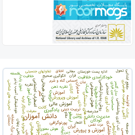
تحول
اخلاق
معانی
تفاوتهای جنسیتی
اداره پست خوزستان
مقطع ابتدایی
فلسفه
قرآن
الگوگیری صحیح
خلاقیت
تحول پایدار
خودکارآمدی خلاقیت
احساس گناه و شرم
خودشیفتگی آسیب پذیر
اضطراب اجتماعی
هوش هیجانی
بیان
روش پدیدارشناسی
تحریف های شناختی
آگاهی و موقعیت هوشیاری
مدل گلسر
حساسیت بین فردی
نظریه
هوش مصنوعی
مدیران
اجتماعی
فیزیک
کارکنان
نظریه ذهن
کرونا
دانش آموز
آموزش
تربیت
شعر
سبک های دلبستگی
مناعت طبع
آموزش وپرورش
لائوتسه
طرحواره های ناسازگار اولیه
تاب آوری
تاب آوری روانشناختی
آموزش عالی
بازی
کانت
تربیت دینی
یادگیری
مدرسه
عدالت
معرفت
سند
دانش آموزان
مقاو
ارسطو
مدیریت دانش
زوجین
خودشیفتگی بزرگ منشانه
دبستان
کودکان
پورنوگرافی
اشعار
پرخاشگری
نوجوانان
عزت نفس
تنظیم هیجانی
کارگروهی
ایران
هوش معنوی
ادبیات
آموزش و پرورش
دین
ریاضی