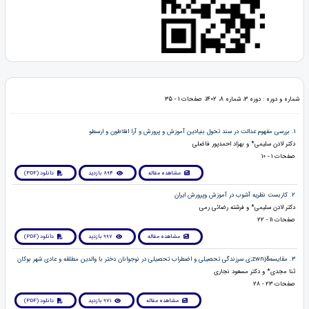
شماره و دوره : دوره 3، شماره 8، 1402، صفحات 1 - 35
1. بررسی مفهوم عدالت در سند تحول بنیادین آموزش و پرورش و آرا افلاطون و ارسطو
دکتر لادن سلیمی* و بهزاد احمدپور فاضلی
صفحات 1 - 10
مشاهده مقاله
894 بازدید
دانلود (PDF)
2. کاربست نظریه آشوب در آموزش وپرورش ایران
دکتر لادن سلیمی* و فرشته رضائی رمی
صفحات 11 - 22
مشاهده مقاله
997 بازدید
دانلود (PDF)
3. مقایسه&zwnj;ی سرزندگی تحصیلی و اضطراب تحصیلی در نوجوانان دختر با والدین مطلقه و عادی شهر بوکان
ثنا مجدی* و دکتر مسعود نجاری
صفحات 23 - 28
مشاهده مقاله
971 بازدید
دانلود (PDF)