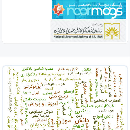
عصب شناسی یادگیری
تاب آوری روانشناختی
نگرش به طلاق
هوش
نگارش
مدل گلسر
معرفت
سعادت
آموزش غیررسمی
ذینفعان آموزشی
تحریف های شناختی
اقدام به خودکشی
الگوگیری صحیح
تأثیرگذاری
یادگیری سازمانی
طرحواره های ناسازگار اولیه
تحول پایدار
خودشیفتگی آسیب پذیر
هوش معنوی
تنظیم هیجانی
معانی
کرونا
هوش هیجانی
آموزش وپرورش
مدیران
پورنوگرافی
ارتباط
کانت
ارسطو
بازی
ایران
نظریه
زوجین
تربیت دینی
مدرسه
هیجان مثبت
مدیریت دانش
سند
مقاو
تجارب ناگوار دوران کودکی
اضطراب اجتماعی
بیان
ادبیات
آموزش و پرورش
خودکارآمدی خلاقیت
ارزش های بومی
دانش آموزان متوسطه
ارزیابی
سبک های دلبستگی
کودکان
یادگیری
عزت نفس
هوش مصنوعی
دین
مدرسۀ کیفی
دانش آموز
دانش آموزان
آموزش عالی
آموزش
فرصت
اشعار
خطای شناختی
عدالت
نوجوانان
فیزیک
تربیت
تاب آوری
شعر