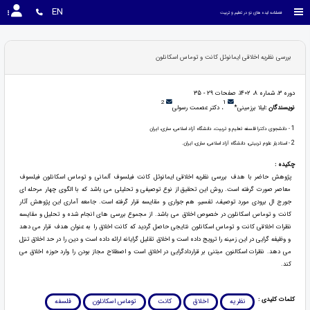
EN
فصلنامه ایده های نو در تعلیم و تربیت
بررسی نظریه اخلاقی ایمانوئل کانت و توماس اسکانلون
دوره 3، شماره 8، 1402، صفحات 29 - 35
2
1
نویسندگان :
لیلا برزمینی*
، دکتر عصمت رسولی
1
- دانشجوی دکترا فلسفه تعلیم و تربیت، دانشگاه آزاد اسلامی، ساری، ایران
2
- استادیار علوم تربیتی، دانشگاه آزاد اسلامی، ساری، ایران.
چکیده :
پژوهش حاضر با هدف بررسی نظریه اخلاقی ایمانوئل کانت فیلسوف آلمانی و توماس اسکانلون فیلسوف
معاصر صورت گرفته است. روش این تحقیق از نوع توصیفی و تحلیلی می باشد که با الگوی چهار مرحله ای
جورج ال برودی مورد توصیف، تفسیر، هم جواری و مقایسه قرار گرفته است. جامعه آماری این پژوهش آثار
کانت و توماس اسکانلون در خصوص اخلاق می باشد. از مجموع بررسی های انجام شده و تحلیل و مقایسه
نظرات اخلاقی کانت و توماس اسکانلون نتایجی حاصل گردید که کانت اخلاق را به عنوان هدف قرار می دهد
و وظیفه گرایی در این زمینه را ترویج داده است و اخلاق تقلیل گرایانه ارائه داده است و دین را در حد اخلاق تنزل
می دهد. نظرات اسکالنون مبتنی بر قراردادگرایی در اخلاق است و اصطلاح مجاز بودن را وارد حوزه اخلاق می
کند.
کلمات کلیدی :
نظریه
اخلاق
کانت
توماس اسکانلون
فلسفه