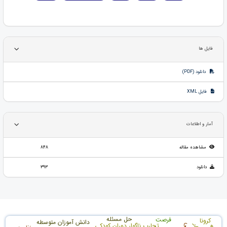
فایل ها
دانلود (PDF)
فایل XML
آمار و اطلاعات
مشاهده مقاله
848
دانلود
393
حل مسئله
فرصت
کرونا
دانش آموزان متوسطه
تجارب ناگوار دوران کودکی