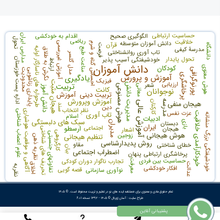
حساسیت ارتباطی
الگوگیری صحیح
اقدام به خودکشی
مدارس ایران
تحول
ریاضی
خلاقیت
دانش آموزان متوسطه
آموزش غیررسمی
احساس گناه و شرم
قرآن
دانشگاه
فرصت
مدرسۀ کیفی
طرحواره های ناسازگار اولیه
مناعت طبع
نگرش به طلاق
تاب آوری روانشناختی
مدل گلسر
تحول پایدار
خودشیفتگی آسیب پذیر
اداره پست خوزستان
ارتباط
دانش آموزان
کودکان
هوش معنوی
پورنوگرافی
پایداری زناشویی
محدودیت
پرخاشگری
آموزش و پرورش
یادگیری
فیزیک
هیجان مثبت
ارزیابی
شعر
تربیت
مدیریت دانش
معانی
هوش مصنوعی
دانش آموز
کانت
نوجوانان
تربیت دینی
آموزش
آموزش وپرورش
مدرسه
هیجان منفی
کارکنان
آموزش عالی
سند
دین
نظرِ انتخاب
علوم اعصاب شناختی
آگاهی و موقعیت هوشیاری
عزت نفس
تاب آوری
خودکارآمدی خلاقیت
خودشیفتگی بزرگ منشانه
اسلام
ادبیات
سبک های دلبستگی
بازی
دبستان
مدیران
ایران
اجتماعی
ارسطو
هیجان
اشعار
تحریف های شناختی
کارگروهی
تفاوتهای جنسیتی
هوش هیجانی
زوجین
تنظیم هیجانی
نظریه ذهن
روش پدیدارشناسی
مقاو
خطای شناختی
بیان
اضطراب اجتماعی
پرخاشگری ارتباطی پنهان
حساسیت بین فردی
تجارب ناگوار دوران کودکی
معرفت
اخلاق
عدالت
نظریه
افکار خودکشی
قصه گویی
نوآوری سازمانی
تمام حقوق مادی و معنوی برای فصلنامه ایده های نو در تعلیم و تربیت محفوظ است. © ۱۴۰۵
طراح سایت :
آسان ژورنال
© ۱۴۰۵ - 1392 نسخه 6.01