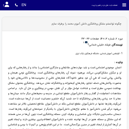
EN
فصلنامه ایده های نو در تعلیم و تربیت
چگونه توانستم مشکل پرخاشگری دانش آموزم محمد را برطرف سازم
دوره 2، شماره 3، 1401، صفحات 36 - 43
1
نویسندگان :
فرشاد خلیلی خندابی*
1
- کارشناسی آموزش ابتدایی، دانشگاه فرهنگیان، اراک، ایران
چکیده :
انسان موجودی اجتماعی است و باید مهارت‌های مقابله‌ای و سازگاری اجتماعی را بداند و از رفتارهایی که برای
او و دیگران مشکل‌آفرینی می‌کند، بپرهیزد؛ نمونه آن، رفتارهای پرخاشگری است. پرخاشگري نوعي هيجان و
واکنش رواني است که طي آن فرد به‌طور ناخودآگاه فشارهای ناشي از محرومیت‌ها و ناکامی‌های خود را
به‌صورت واکنش‌های حمله، تجاوز، رفتارهاي کینه‌توزانه و پرخاشگرانه نشان می‌دهد. پرخاشگري به‌عنوان مشکل
بهداشت عمومي مطرح است و شناخت عوامل مؤثر بر آن نقش مهمي در پيشگيري و حل آن دارد. بر اساس
مشاهدات انجام‌شده از گفتار و رفتار دانش‌آموزان مقطع ابتدایی در مدرسه و محیط‌های دیگر مانند میدان‌ها و
معابر تا حد زیادی رفتارهای پرخاشگرانه تا حد شدید آن‌که خشم و عصبانیت است، از آن‌ها دیده‌شده است.
این‌گونه رفتارها نه‌تنها در دانش‌آموزان مقطع ابتدایی بلکه در دانش‌آموزان مقاطع تحصیلی بالاتر نیز مشاهده
می‌شود؛ درگیر شدن دانش‌آموز با معلم، نزاع‌های دانش‌آموزان با یکدیگر از نمونه‌های این‌گونه رفتارها است.
دبستان مناسب‌ترین جایگاه برای شناسایی و برطرف کردن مسئله پرخاشگری است؛ چون آن‌ها در سنی هستند
که این مشکل و مسئله هنوز در آن‌ها نهادینه نشده و دانش‌آموزان انعطاف‌پذیری بیشتری دارند و ایجاد تغییر
در آن‌ها آسان‌تر از ایجاد تغییر در سنین بزرگ‌سالی است. ما در این اقدام پژوهی بر آنیم تا با برسی و شناسایی