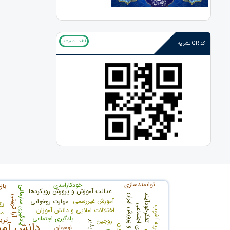
اطلاعات بیشتر
کد QR نشریه
توانمندسازی
خودکارامدی
باز
یادگیری سازمانی
عدالت آموزش و پرورش رویکردها
تفکرخودآیند
ساختار آموزش و پرورش ایران
آرا تربیتی
آمورش غیررسمی
مهارت روخوانی
نگ
سازگاری اجتماعی
نظریه آشوب
اختلالات املایی و دانش آموزان
مر
یادگیری اجتماعی
ترب
زوجين
دانش آمو
نوجوان