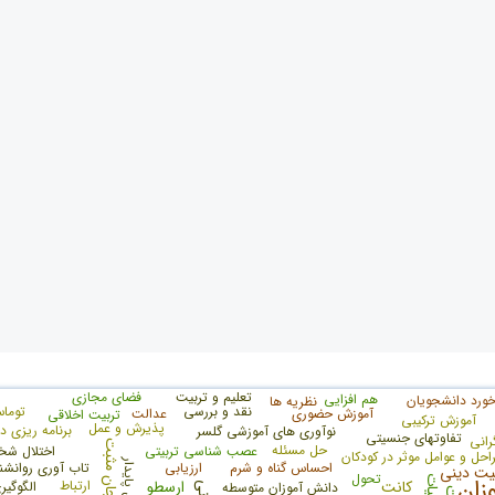
تعلیم و تربیت
فضای مجازی
هم افزایی
خورد دانشجویان
نظریه ها
نقد و بررسی
توماس
آموزش حضوری
عدالت
تربیت اخلاقی
آموزش ترکیبی
پذیرش و عمل
برنامه ریزی 
نوآوری های آموزشی گلسر
تفاوتهای جنسیتی
رانی
هیجان مثبت
حل مسئله
عصب شناسی تربیتی
اختلال شخ
احل و عوامل موثر در کودکان
تحول پایدار
احساس گناه و شرم
ارزیابی
تاب آوری روانشن
یت دینی
تحول
زان
ادبیات
کانت
ارسطو
ارتباط
الگوگی
دانش آموزان متوسطه