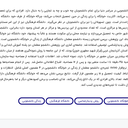
انشجویی در سراسر دنیا برای تمام دانشجویان چه خوب و چه بد تجاربی را به دنبال دارد. افرادی که برای تحصی
 می‌کنند، اکثریت خوابگاه را برای زندگی در حین تحصیل انتخاب می‌کنند؛ چراکه خوابگاه از طرف خود دانشگاه تع
حت‌تر است، چون تسهیلاتی را نیز برای دانشجویان در نظر می‌گیرند. دانشگاه فرهنگیان نیز از این امر مستث
دیس‌ها و مراکزی است، که تعداد محدودی از این پردیس‌ها و مراکز در هر استان وجود دارد؛ بنابراین، دانشجو
هر خاص به تحصیل می‌پردازند و نیازمند محلی برای سکونت هستند و غالباً به پیشنهاد خود دانشگاه نیز خوابگ
دف این پژوهش، بررسی تجربه‌ی زیسته دانشجو معلمان دانشگاه فرهنگیان از زندگی در خوابگاه دانشجویی است. 
 روش پدیدارشناسی توصیفی استفاده شد. جامعه‌ی آماری این پژوهش دانشجو معلمان دو رشته آموزش ابتدایی و آ
استان آذربایجان غربی (مرکز شهید مطهری خوی) بودند، که از این جامعه با روش نمونه‌گیری هدفمند از میان دان
ر و بهمن ۱۳۹۷ که بیشترین میزان حضور در خوابگاه را دارند، نمونه انتخاب شد. اطلاعات لازم با استفاده از مصاحبه نیمه سازما
مدت‌زمان هر مصاحبه ۴۵ دقیقه تا ۱ ساعت متغیر بود و پس از ۱۲ مصاحبه، اشباع اطلاعاتی حاصل شد. پس از انجام
آن‌ها با استفاده از نرم‌افزار nvivo تجربه‌ی دانشجو معلمان از زندگی در خوابگاه دانشجویی در
محیط، تعامل و ارتباط، کیفیت تحصیل و ۱۸ زیر مضمون قرار گرفت. نتایج بررسی نشان می‌دهد که خوابگاه دانشگاه فرهنگی
طالعه، تعداد بالای افرادی که در یک اتاق زندگی می‌کنند، غذای نامناسب و برخی کمبودهای دیگر و اما به‌هرحال فر
ال داشت تا تجربه‌های جدیدی کسب کنند.
وابگاه دانشجویی
روش پدیدارشناسی
دانشگاه فرهنگیان
زندگی دانشجویی