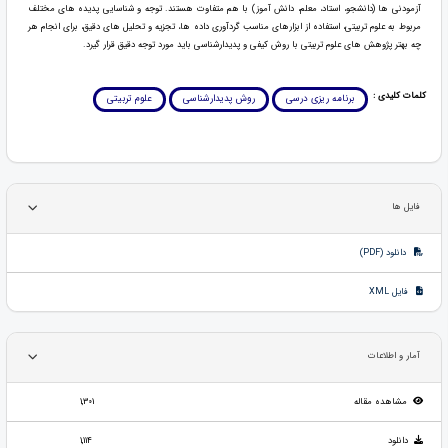
آزمودنی ها (دانشجو، استاد، معلم، دانش آموز) با هم متفاوت هستند. توجه و شناسایی پدیده های مختلف
مربوط به علوم تربیتی، استفاده از ابزارهای مناسب گردآوری داده ها، تجزیه و تحلیل های دقیق، برای انجام هر
چه بهتر پژوهش های علوم تربیتی با روش کیفی و پدیدارشناسی باید مورد توجه دقیق قرار گیرد.
کلمات کلیدی :
برنامه ریزی درسی
روش پدیدارشناسی
علوم تربیتی
فایل ها
دانلود (PDF)
فایل XML
آمار و اطلاعات
مشاهده مقاله
1,301
دانلود
1,114