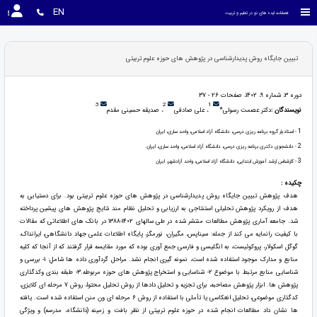
EN
فصلنامه ایده های نو در تعلیم و تربیت
تبیین جایگاه روش پدیدارشناسی در پژوهش های حوزه علوم تربیتی
دوره 3، شماره 9، 1402، صفحات 26 - 37
3
2
1
نویسندگان :
دکتر عصمت رسولی*
، علی صادقی
، صدیقه حسینی مقدم
1
- استادیار گروه برنامه ریزی درسی، دانشگاه آزاد اسلامی، واحد ساری، ایران
2
- دانشجوی دکتری برنامه ریزی درسی، دانشگاه آزاد اسلامی، واحد ساری، ایران.
3
- کارشناس ارشد آموزش ابتدایی، دانشگاه آزاد اسلامی، واحد آزادشهر، ایران
چکیده :
هدف پژوهش تبیین جایگاه روش پدیدارشناسی در پژوهش های حوزه علوم تربیتی بود. برای دستیابی به
هدف از رویکرد پژوهش تحلیلی استنتاجی به ارزیابی و تحلیل نظام مند نتایج پژوهش های پیشین پرداخته
شد. جامعه آماری پژوهش مطالعات منتشر شده در طی سالهای 1402-1388 در بانک های اطلاعاتی که مقالات
با کیفیت رانمایه می کند از جمله: سیناپس، مگیران، نورمگز، پایگاه اطلاعات علمی جهاد دانشگاهی، ایرانداک،
گوگل اسکولار، پروکوئیست، به انگلیسی و فارسی جمع آوری بوده که مورد مقایسه قرار گرفتند که از آنجا که کلیه
منابع و مدارک موجود استفاده شده است، نمونه گیری انجام نشد. مراحل گردآوری داده ها شاملِ: 1- بررسی و
شناسایی منابع مرتبط با موضوع 2- شناسایی و استخراج پژوهش های حوزه مربوطه.3- طبقه بندی وکدگذاری
پژوهش ها. ابزار پژوهش مصاحبه، برای تجزیه و تحلیل دادها از روش تحلیل محتوا، روش 7 مرحله ای کلایزی،
کدگذاری موضوعی، تحلیل انعکاسی یا تأملی با استفاده از روش 6 مرحله ای ون منن استفاده شده است. یافته
ها نشان داد مطالعات انجام شده در حوزه علوم تربیتی از نظر بافت و زمینه (دانشگاه، مدرسه) و ویژگی