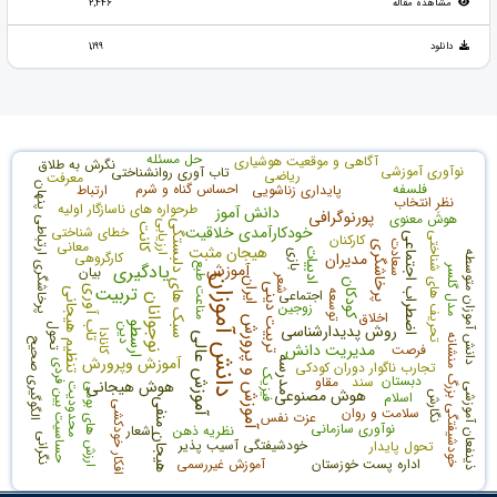
مشاهده مقاله
2,446
دانلود
1,199
حل مسئله
آگاهی و موقعیت هوشیاری
نگرش به طلاق
نوآوری آموزشی
تاب آوری روانشناختی
ریاضی
معرفت
فلسفه
احساس گناه و شرم
پرخاشگری ارتباطی پنهان
پایداری زناشویی
ارتباط
نظرِ انتخاب
طرحواره های ناسازگار اولیه
دانش آموز
پورنوگرافی
هوش معنوی
سبک های دلبستگی
ارزیابی
خودکارآمدی خلاقیت
کانت
خطای شناختی
اضطراب اجتماعی
تحریف های شناختی
کارکنان
معانی
سعادت
پرخاشگری
هیجان مثبت
ادبیات
بازی
مدیران
کارگروهی
دانش آموزان متوسطه
آموزش
یادگیری
مناعت طبع
مدل گلسر
بیان
شعر
دانش آموزان
ایران
کودکان
تربیت دینی
تربیت
تاب آوری
تنظیم هیجانی
اجتماعی
توسعه
نوجوانان
زوجین
اخلاق
آموزش و پرورش
روش پدیدارشناسی
ارسطو
تحول
دین
کانادا
آموزش عالی
خودشیفتگی بزرگ منشانه
الگوگیری صحیح
مدیریت دانش
فرصت
آموزش وپرورش
مدرسه
حساسیت بین فردی
تجارب ناگوار دوران کودکی
فیزیک
دبستان
سند
مقاو
هوش هیجانی
ذینفعان آموزشی
محدودیت
ارزش های بومی
هوش مصنوعی
اسلام
نگارش
هیجان منفی
افکار خودکشی
سلامت و روان
عزت نفس
نوآوری سازمانی
نظریه ذهن
اشعار
نگرانی
خودشیفتگی آسیب پذیر
تحول پایدار
اداره پست خوزستان
آموزش غیررسمی