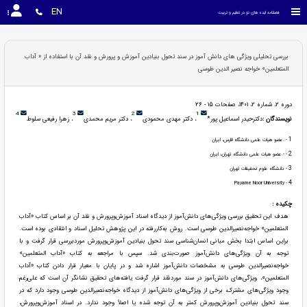
EN
فصلنامه ایده های نو در تعلیم و تربیت
بررسی تحلیلی ویژگی های دانش آموز در سند تحول بنیادین آموزش و پرورش و نقد آن با استفاده از « آداب
المتعلمین» خواجه نصیر الدین طوسی
دوره 2، شماره 2، 1401، صفحات 15 - 26
4
3
2
1
نویسندگان :
دکترحیدر اسماعیل پور*
، دکتر مهدی محمودی
، دکتر مریم محمدی
، زهرا رفیعی سلوط
1
- .عضو هیات علمی دانشگاه فارس، ایران
2
- -.عضو هیات علمی دانشگاه تهران، ایران
3
- دانشگاه علوم تحقیقات تهران
4
- Payame Noor University
چکیده :
هدف این تحقیق بررسی ویژگی‌های دانش‌آموز از دیدگاه اسناد آموزش‌وپرورش و نقد آن بر اساس کتاب «آداب
المتعلمین» خواجه‌نصیرالدین طوسی است. روش به‌کاررفته در این پژوهش تحلیل اسناد و انتقادی بوده است.
براین اساس ابتدا بخش مبانی انسان‌شناسی سند تحول بنیادین آموزش‌وپرورش موردبررسی قرار گرفت و با
توجه به آن ویژگی‌های دانش‌آموز صورت‌بندی شد. سپس با مراجعه به کتاب «آداب المتعلمین»
خواجه‌نصیرالدین طوسی به مشخصات دانش‌آموز اشاره شد و در پایان با معیار قرار دادن کتاب «آداب
المتعلمین»، ویژگی‌های دانش‌آموز در سند موردنقد قرار گرفت یافته‌های تحقیق نشانگر آن است که علی‌رغم
وجود ویژگی‌های مشترک، برخی از ویژگی‌های دانش‌آموز از دیدگاه خواجه‌نصیرالدین طوسی وجود دارد که در
سند تحول بنیادین آموزش‌وپرورش کمتر به آن توجه شده یا اصلاً وجود ندارد. در اسناد آموزش‌وپرورش،