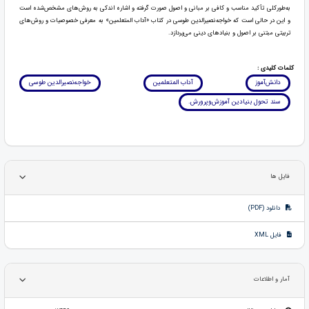
به‌طورکلی تأکید مناسب و کافی بر مبانی و اصول صورت گرفته و اشاره اندکی به روش‌های مشخص‌شده است
و این در حالی است که خواجه‌نصیرالدین طوسی در کتاب «آداب المتعلمین» به معرفی خصوصیات و روش‌های
تربیتی مبتنی بر اصول و بنیادهای دینی می‌پردازد.
کلمات کلیدی :
دانش‌آموز
آداب المتعلمین
خواجه‌نصیرالدین طوسی
سند تحول بنیادین آموزش‌وپرورش.
فایل ها
دانلود (PDF)
فایل XML
آمار و اطلاعات