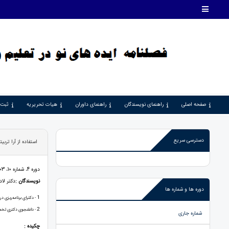
صفحه اصلی
راهنمای نویسندگان
راهنمای داوران
هیات تحریریه
ثبت 
دسترسی سریع
استفاده از آرا تر
دوره 4، شماره 10، 1403، صفحات 29 - 43
نویسندگان :
دکتر لا
دوره ها و شماره ها
1
- دکترای برنامه‌ریزی د
2
- دانشجوی دکتری تخصصی
شماره جاری
چکیده :