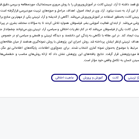
 قصد داشته تا آراء تربیتی كانت در آموزش‌وپرورش را با روش مروری سیستماتیک موردمطالعه و بررسی دقیق قرار
 از این آراء به دست بیاورد. آراء وی در ابعاد اصول، اهداف، مراحل و حوزه‌های تربیت موردبررسی قرارگرفته ا
بیتی کانت به‌منظور استفاده در آموزش‌وپرورش می‌باشد. آگاهی از اندیشه و آراء تربیتی یکی از مهم‌ترین منابع بر
شی می‌باشد. از ابتدای فعالیت آموزشی بشر، فیلسوفان همواره تلاش کردند تا به سؤالات مختلف بشری در پیر
میان کانت یکی از فیلسوفان می‌باشد که در کنار نظریات اخلاقی و سیاسی، آراء تربیتی وی می‌توانند چشم‌انداز جدی
یت ایجاد کند. در این مقاله با نگاهی به زندگی این دانشمند و دیدگاه تربیتی و فلسفی و سیاسی او در خصوص 
هداف تربیتی ازنظر ایشان پرداخته شد. روش اجرای این پژوهش با روش نمونه‌گیری هدفمند از میان مقاله‌های 
 مرتبط با موضوع به‌عنوان نمونه آماری انتخاب شدند. برای جمع‌آوری اطلاعات، پایگاه‌های اطلاعاتی نور مگز
بط موردپژوهش قرار گرفت. نتایج یافته‌های این پژوهش نشان داد که ارائه روش‌های مناسب و خط‌مشی‌ها 
دن انسان به تکامل واقعی خود مؤثر است.
را تربیتی
کانت
آموزش و پرورش
ماهیت اخلاقی