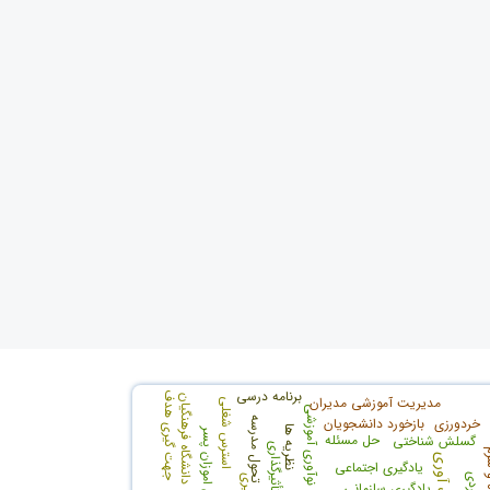
برنامه درسی
جهت گیری هدف
مدیریت آموزشی مدیران
دانشگاه فرهنگیان
استرس شغلی
نوآوری آموزشی
خردورزی
بازخورد دانشجویان
تحول مدرسه
نظریه ها
دانش اموزان پسر
حل مسئله
گسلش شناختی
تأثیرگذاری
تاب آوری
یادگیری اجتماعی
یادگیری سازمانی