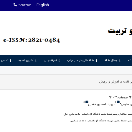
English
09217441710
نام
ارسال مقاله
مقاله های در حال چاپ
تعرفه چاپ
آخرین شماره
تماس با
بیتی کانت در آموزش و پرورش
2
1
دن سلیمی*
، بهزاد احمدپور فاضلی
رسی، استادیار و عضو هیئت‌علمی، دانشگاه آزاد اسلامی، واحد ساری، ایران
 فلسفۀ تعلیم و تربیت، دانشگاه آزاد اسلامی واحد ساری، ایران