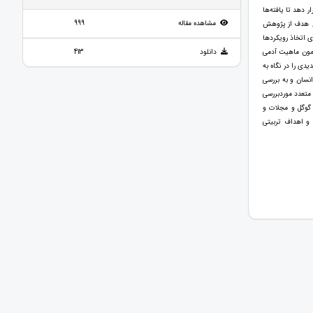
 دهد تا یافته‌ها
مشاهده مقاله
999
ست. هدف از پژوهش
ای اتخاذ رویکردها
امون ماهیت آدمی
دانلود
413
دی را در نگاه به
انسان و به بررسی
متعدد موردبررسی
، گوگل و مجلات و
و اهداف تربیتی