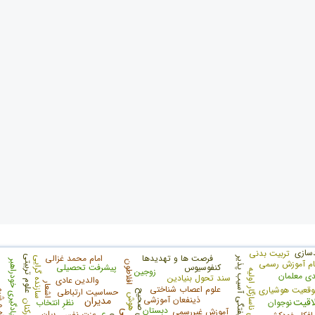
دسازی
تربیت بدنی
فرصت ها و تهدیدها
امام محمد غزالی
علوم تربیتی
سازنده گرایی
خودشیفتگی آسیب پذیر
یادگیری خودراهبر
ام آموزش رسمی
افلاطون
کنفوسیوس
پیشرفت تحصیلی
زوجين
طرحواره های ناسازگار اولیه
دی معلمان
سند تحول بنیادین
والدین عادی
اشعار
علوم اعصاب شناختی
وقعیت هوشیاری
حساسیت ارتباطی
الگوگیری صحیح
هوش
ذینفعان آموزشی
مدیران
اقیت
نوجوان
نظرِ انتخاب
کارکنان
دبستان
آموزش غیررسمی
بیان
عزت نفس