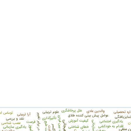
علل پرخاشگری
والدین عادی
اره تحصیلی
علوم تربیتی
توماس اس
آرا تربیتی
مت در برابر تغییر
عوامل پیش بینی کننده طلاق
مایزیافتگی
حساسیت بین فردی
تأثیرگذاری
نقد و بررسی
کیفیت آموزش
یادگیری اجتماعی
فرصت
هوش هیجانی
نوآوری سازمانی
ن
عصب شناسی یا
مناعت طبع
اقدام به خودکشی
مدل گلسر
خطای شناختی
یادگیری سازمانی
سعادت
ن منفی
معرفت
سلامت و ر