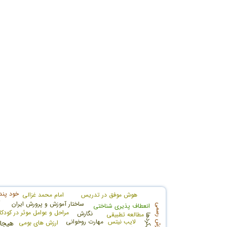
خود پند
هوش موفق در تدریس
امام محمد غزالی
ت
ساختار آموزش و پرورش ایران
انعطاف پذیری شناختی
نظام آموزش رسمی
مراحل و عوامل موثر در کودکا
نگارش
مطالعه تطبیقی
لایب نیتس
مهارت روخوانی
ارزش های بومی
هیجا