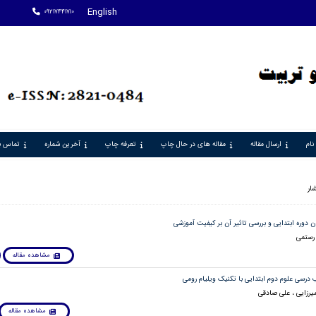
English
09217441710
نام
ارسال مقاله
مقاله های در حال چاپ
تعرفه چاپ
آخرین شماره
تماس با
شار
 رستمی
مشاهده مقاله
میرزایی ، علی صادقی
مشاهده مقاله