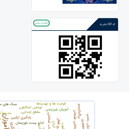
اطلاعات بیشتر
کد QR نشریه
فرصت ها و تهدیدها
سبک های مقا
پراگماتیسم
توماس اسکانلون
آمورش غیررسمی
مقطع ابتدایی
تنظیم شناختی هیجان
مدرسۀ ک
علوم اعصاب شناختی
نظام آموزش رسمی
یادگیری ترکیبی
آموزش 
یادگیری فعال
اداره پست خوزستان