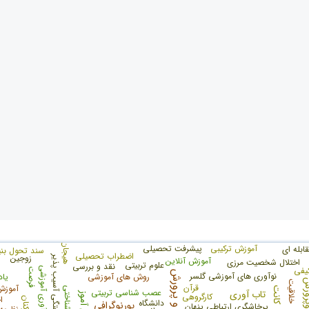
هیجان
آموزش ترکیبی
پیشرفت تحصیلی
بله ای
سند تحول بنی
اضطراب تحصیلی
زوجين
خودشیفتگی آسیب پذیر
آموزش آنلاین
اختلال شخصیت مرزی
علوم تربیتی
نقد و بررسی
یفی
نوآوری آموزشی
فرصت
آموزش و پرورش
نوآوری های آموزشی گلسر
روش های آموزشی
یاد
وپرورش
خلاقیت
قرآن
آموزش
کانت
عصب شناسی تربیتی
تاب آوری
کارگروهی
ا
کارکنان
دانشگاه
پورنوگرافی
پرخاشگری ارتباطی پنهان