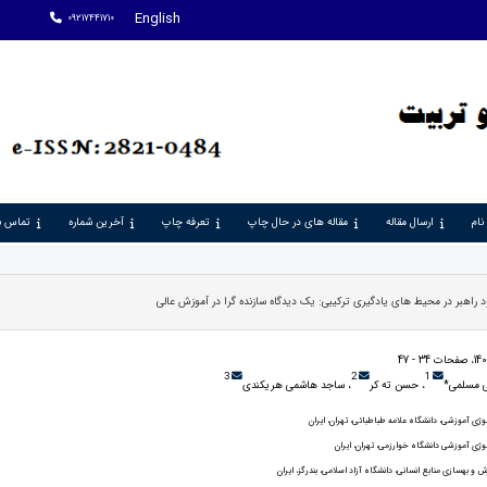
English
09217441710
نام
ارسال مقاله
مقاله های در حال چاپ
تعرفه چاپ
آخرین شماره
تماس با
 راهبر در محیط های یادگیری ترکیبی: یک دیدگاه سازنده گرا در آموزش عالی
3
2
1
ی مسلمی*
، حسن ته کر
، ساجد هاشمی هریکندی
وژی آموزشی، دانشگاه علامه طباطبائی، تهران، ایران
وژی آموزشی دانشگاه خوارزمی، تهران، ایران
و بهسازی منابع انسانی، دانشگاه آزاد اسلامی، بندرگز، ایران