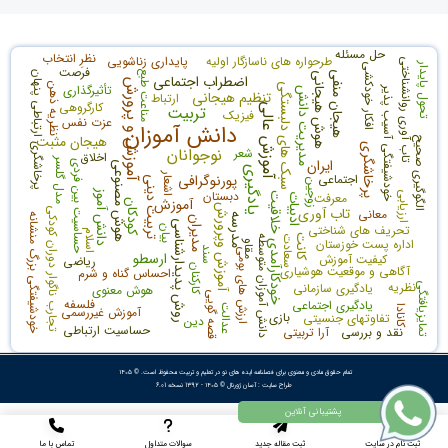
حل مسئله
نظرِ انتخاب
طرحواره های ناسازگار اولیه
پایداری زناشویی
تاب آوری روانشناختی
تحول پایدار
افکار خودکشی
فرصت
مناعت طبع
هیجان منفی
پرخاشگری ارتباطی پنهان
هوش هیجانی
اضطراب اجتماعی
آموزش و پرورش
نظریه ذهن
سبک های دلبستگی
تأثیرگذاری
خودشیفتگی آسیب پذیر
مدیریت دانش
تنظیم هیجانی
ارتباط
کارگروهی
آموزش عالی
تربیت
فیزیک
عزت نفس
دانش آموزان
هیجان مثبت
الگوگیری صحیح
پرخاشگری
نوجوانان
شعر
اخلاق
ایران
مدل گلسر
حساسیت بین فردی
هوش مصنوعی
یادگیری
اشعار
اجتماعی
پورنوگرافی
تربیت دینی
زوجین
دبستان
دانش آموز
ارزیابی
معرفت
خودکارآمدی خلاقیت
ادبیات
آموزش
کودکان
آموزش وپرورش
تاب آوری
تجارب ناگوار دوران کودکی
معانی
مدرسه
خودشیفتگی بزرگ منشانه
مدیران
روش پدیدارشناسی
تحریف های شناختی
بیان
اسلام
کانت
سعادت
دانش آموزان متوسطه
اداره پست خوزستان
مقاو
سند
ارزش های بومی
ارسطو
کیفیت آموزش
ریاضی
آگاهی و موقعیت هوشیاری
کارکنان
احساس گناه و شرم
نظریه
یادگیری سازمانی
تمایزیافتگی
هوش معنوی
قصه گویی
فلسفه
یادگیری اجتماعی
عدالت
کانادا
آموزش غیررسمی
بازی
تفاوتهای جنسیتی
دین
حساسیت ارتباطی
نقد و بررسی
آرا تربیتی
تمام حقوق مادی و معنوی برای فصلنامه ایده های نو در تعلیم و تربیت محفوظ است. © ۱۴۰۵
طراح سایت :
آسان ژورنال
© ۱۴۰۵ - 1392 نسخه 6.01
ثبت نام در سایت
ثبت مقاله جدید
سوالات متداول
تماس با ما