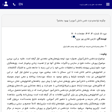
EN
فصلنامه ایده های نو در تعلیم و تربیت
چگونه توانستم عزت نفس دانش آموزم را بهبود بخشم؟
دوره 5، شماره 14، 1404، صفحات 8 - 17
1
نویسندگان :
نازنین غفاری پور برزی*
1
- معلم پنجم ابتدایی-مدرسه غیر انتفاعی-پایه پنجم- نظنز-ایران
چکیده :
موضوع عزت‌نفس دانش‌آموزان همواره مورد توجه پژوهش‌های متعددی قرار گرفته است. علاوه بر این، بررسی
موضوع پرورش مناعت طبع در مدارس و تأثیرات متقابل آنها نیز از اهمیت زیادی برخوردار است. پژوهشگران
حوزه علوم تربیتی پیوسته یافته‌ها و تحقیقات علمی خود را در این زمینه با جامعه علمی به اشتراک گذاشته‌اند.
در اقدام‌پژوهی حاضر، تلاش شده تا این مسائل با دقت بیشتری مورد بررسی و تحلیل قرار گیرد. در این
اقدام‌پژوهی نیز بنده باتوجه‌به شرایط و وضع موجود به مسئله موردبحث پرداخته و سعی نمودم به‌وسیله
راهکارهای خلاقانه و دانش‌آموز محور پژوهش عملی خود را پیش ببرم. یافته‌های اقدام‌پژوهی نشان می‌دهد
که فاکتورهای موردبحث ارتباط عمیق و غیرقابل‌اجتنابی با هم دارند و رابطه معناداری بین داده‌های پژوهش
وجود دارد. هدف پژوهش حاضر افزایش عزت‌نفس دانش‌آموز، امیرعلی است که در پایة ششم تحصیل می‌کند.
در این اقدام‌پژوهی روش‌های زیر برای گردآوری اطلاعات به کار گرفته شده است: پرسش‌نامة والدین، مشاهدة
معلم و کادر مدرسه و همچنین جلساتی با حضور کادر آموزشی. باتوجه‌به نتایج به‌دست‌آمده می‌توان گفت
نظرات پژوهشگران رشته علوم تربیتی پیرامون مقوله‌های ارائه شده دراین‌رابطه کاملاً صحیح و مبتنی بر واقعیت
است. ازاین‌رو پیشنهاد می‌شود مباحث عزت‌نفس در دانش‌آموزان و پرورش مناعت طبع در مدرسه در مراکز