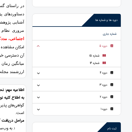
در راستای گس
دستاوردهای پ
دوره ها و شماره ها
آشنایی پژوهش
مروری نظام من
شماره جاری
اجتماعی، مددک
دوره 5
امکان مشاهده و
آن دسترسی خو
شماره 15
شماره 14
میانگین زمان 
ارزشمند مجله،
دوره 4
دوره 3
اطلاعیه مهم: ن
به اطلاع کلیه ن
دوره 2
گواهی‌های پذیرش
دوره 1
است.
مراحل دریافت 
به وب‌سا
ثبت نام