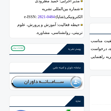
مدیر اجرایی: حمید مطرودی
شماره بین‌المللی نشریه
الکترونیکی(شاپا):
2821-0484
:
e-ISSN
حیطه فعالیت: آموزش و پرورش، علوم
تربیتی، روانشناسی، مشاوره.
فیت مناسب
ده، درخواست
اطلاعات بیشتر
پوستر نشریه
یه راهنمایی
سامانه داوران و کمیته علمی
نمایه