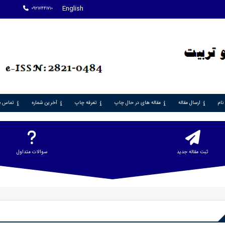
English
09217441710
نام
ارسال مقاله
مقاله های در حال چاپ
تعرفه چاپ
آخرین شماره
تماس با
ثبت مقاله جدید
سوالات متداول