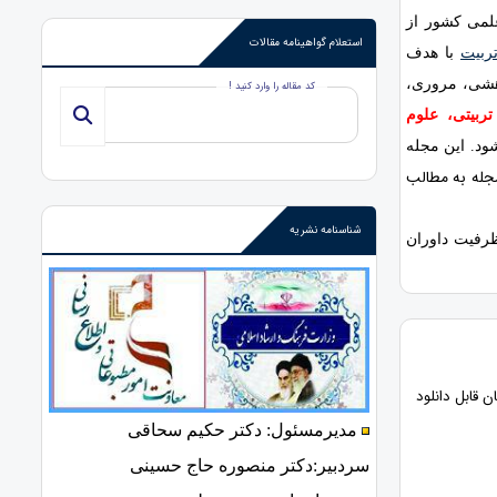
لمی کشور از
استعلام گواهینامه مقالات
تربیت
با هدف
هشی، مروری،
کد مقاله را وارد کنید !
بیتی، علوم
د. این مجله
مجله به مطالب
شناسنامه نشریه
ظرفیت داوران
 قابل دانلود
مدیرمسئول: دکتر حکیم سحاقی
سردبیر:دکتر منصوره حاج حسینی