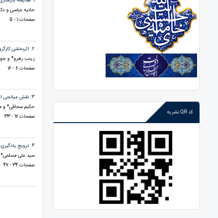
1. مقایسه بدرفتاری هیجانی دوران کودکی در بزرگسالان جوان با خودشیفتگی بزرگ منشانه و آسیب پذیر
حانیه عباسی و دکت
صفحات 1 - 5
2. اثربخشی کارگروهی و الگوگیری صحیح بر تربیت دینی مبتنی بر روش های غیرمستقیم در دانش آموزان پایه هشتم
زینب رهرو* و جوا
صفحات 6 - 16
3. نقش میانجی احساس گناه و شرم در رابطه بین سبک های دلبستگی، طرحواره های ناسازگار اولیه و پرخاشگری ارتباطی پنهان زناشویی
حکیم سحاقی* و مری
کد QR نشریه
صفحات 17 - 33
4. ترویج یادگیری خود راهبر در محیط های یادگیری ترکیبی: یک دیدگاه سازنده گرا در آموزش عالی
سید علی مسلمی* 
صفحات 34 - 47