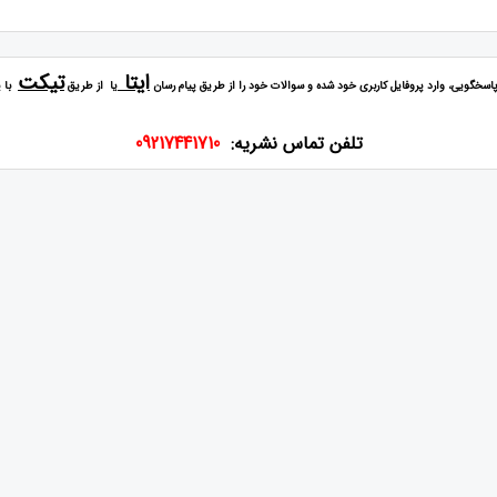
ایتا
تیکت
سخگویی، وارد پروفایل کاربری خود شده و سوالات خود را از طریق پیام رسان
یا از طریق
با 
تلفن تماس نشریه:
09217441710