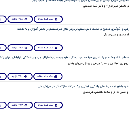
ر یاسمن شهریاری* و دکتر شیلا شبدینی
مشاهده مقاله
278 بازدید
د عابدی و علی صادقی
مشاهده مقاله
276 بازدید
م پور امراللهی و سعید ویسی و بهناز رهبریان یزدی
مشاهده مقاله
340 بازدید
و حسن ته کر و ساجد هاشمی هریکندی
مشاهده مقاله
433 بازدید